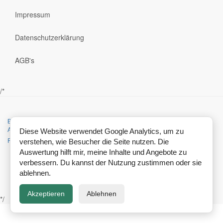
Impressum
Datenschutzerklärung
AGB's
/*
Bootstrap
is a front-end framework of Twitter, Inc. Code licensed under
Apache License v2.0
.
Diese Website verwendet Google Analytics, um zu
Font Awesome
font licensed under
SIL OFL 1.1
.
verstehen, wie Besucher die Seite nutzen. Die
Auswertung hilft mir, meine Inhalte und Angebote zu
verbessern. Du kannst der Nutzung zustimmen oder sie
ablehnen.
Akzeptieren
Ablehnen
*/